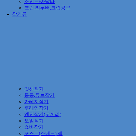
조인트/아답타
크립 리무버,크립공구
작기류
밋션작기
통통,튜브작기
가레지작기
후레임작기
엔진작기(코끼리)
오일작기
쇼바작기
포스트(스탠드) 잭