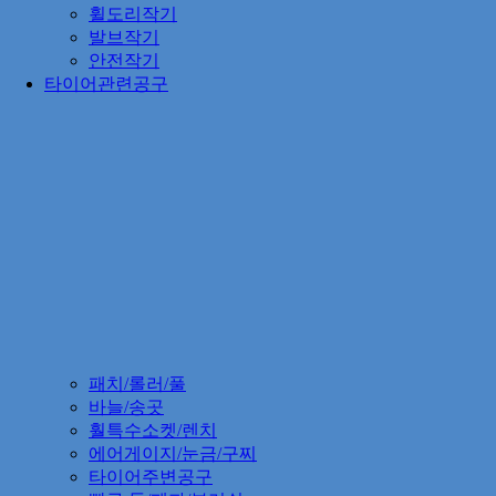
휠도리작기
발브작기
안전작기
타이어관련공구
패치/롤러/풀
바늘/송곳
훨특수소켓/렌치
에어게이지/눈금/구찌
타이어주변공구