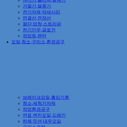
샌더기,폴리셔,광택기
가열기,열풍기
전기자제,악세사리
연결선,연장선
절단,압착,스트리퍼
전기인두,글로건
작업등,랜턴
오일,청소,구리스,환경공구
브레이크오일,흡입기류
청소,세척기자제
작업환경공구
연료,엔진오일,드레인
하체,밋션,대우오일