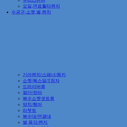
구리스관련
오일,연료훨타렌지
수공구,소켓,별,렌치
기어렌치/스패너/몽키
소켓/복스알/T정자
드라이버류
절단/컷터
복수소켓셋트류
망치/햄머
라쳇트
복수대/연결대
별,육각/렌지