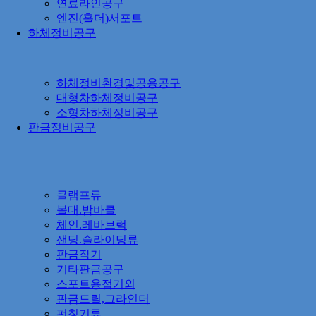
연료라인공구
엔진(홀더)서포트
하체정비공구
하체정비환경및공용공구
대형차하체정비공구
소형차하체정비공구
판금정비공구
클램프류
볼대.밤바클
체인.레바브럭
샌딩.슬라이딩류
판금작기
기타판금공구
스포트용접기외
판금드릴,그라인더
펀칭기류