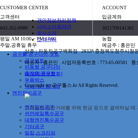
CUSTOMER CENTER
ACCOUNT
고객센터
입금계좌
개인정보처리정책
서비스이용약관
043-262-0989
3021709141381
회사소개
평일 AM 10:00 ~ PM 17:00
농협
고객센터
주말,공휴일 휴무
예금주 : 홍은민
상호 : 자동차공구백화점 28328 충청북도청주시청원구율봉로
공구툴,공구다이,셋트
공구셋트
대표자 : 홍은민 사업자등록번호 : 773-65-00581
이동형 공구다이
출장용 공구함
[사업자정보조회]
부품박스
Copyright (c) 공구툴스.kr All Rights Reserved.
액세서리.행거외
엔진정비공구
엔진정비공구
고객님은 안전거래를 위해 현금 등으로 결제하실 때 저
커먼레일특수공구
대형엔진특수공구
기타공구
밀칼,스크리퍼