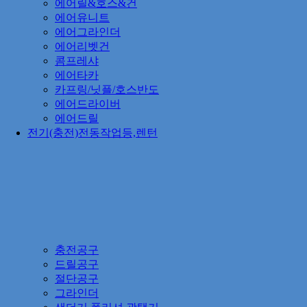
에어릴&호스&건
에어유니트
에어그라인더
에어리벳건
콤프레샤
에어타카
카프링/닛플/호스반도
에어드라이버
에어드릴
전기(충전)전동작업등,렌턴
충전공구
드릴공구
절단공구
그라인더