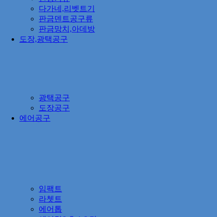
다가네,리벳트기
판금덴트공구류
판금망치,아데방
도장,광택공구
광택공구
도장공구
에어공구
임팩트
라쳇트
에어톱