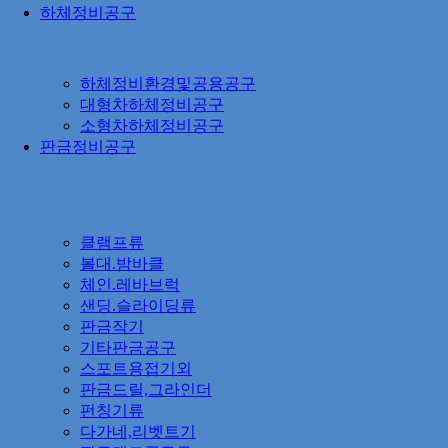
하체정비공구
하체정비환경및공용공구
대형차하체정비공구
소형차하체정비공구
판금정비공구
클램프류
볼대.밤바클
체인.레바브럭
샌딩.슬라이딩류
판금작기
기타판금공구
스포트용접기외
판금드릴,그라인더
펀칭기류
다가네,리벳트기