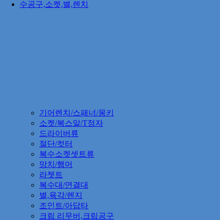
수공구,소켓,별,렌치
기어렌치/스패너/몽키
소켓/복스알/T정자
드라이버류
절단/컷터
복수소켓셋트류
망치/햄머
라쳇트
복수대/연결대
별,육각/렌지
조인트/아답타
크립 리무버,크립공구