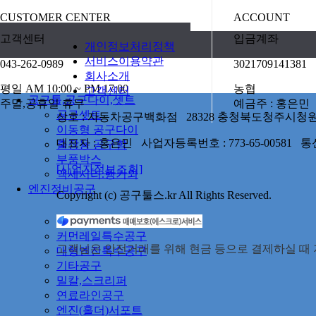
CUSTOMER CENTER
ACCOUNT
고객센터
입금계좌
개인정보처리정책
서비스이용약관
043-262-0989
3021709141381
회사소개
평일 AM 10:00 ~ PM 17:00
농협
고객센터
공구툴,공구다이,셋트
주말,공휴일 휴무
예금주 : 홍은민
공구셋트
상호 : 자동차공구백화점 28328 충청북도청주시청원구율봉로
이동형 공구다이
대표자 : 홍은민 사업자등록번호 : 773-65-00581
출장용 공구함
부품박스
[사업자정보조회]
액세서리.행거외
엔진정비공구
Copyright (c) 공구툴스.kr All Rights Reserved.
엔진정비공구
커먼레일특수공구
고객님은 안전거래를 위해 현금 등으로 결제하실 때 저
대형엔진특수공구
기타공구
밀칼,스크리퍼
연료라인공구
엔진(홀더)서포트