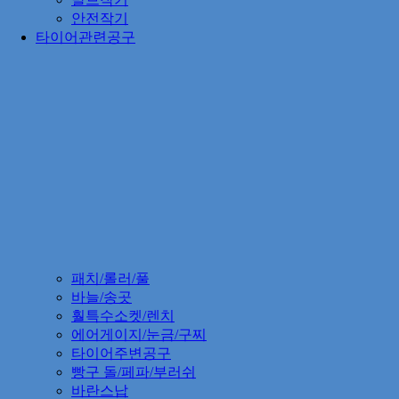
안전작기
타이어관련공구
패치/롤러/풀
바늘/송곳
훨특수소켓/렌치
에어게이지/눈금/구찌
타이어주변공구
빵구 돌/페파/부러쉬
바란스납