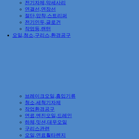
전기자제,악세사리
연결선,연장선
절단,압착,스트리퍼
전기인두,글로건
작업등,랜턴
오일,청소,구리스,환경공구
브레이크오일,흡입기류
청소,세척기자제
작업환경공구
연료,엔진오일,드레인
하체,밋션,대우오일
구리스관련
오일,연료훨타렌지