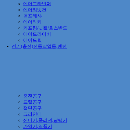
에어그라인더
에어리벳건
콤프레샤
에어타카
카프링/닛플/호스반도
에어드라이버
에어드릴
전기(충전)전동작업등,렌턴
충전공구
드릴공구
절단공구
그라인더
샌더기,폴리셔,광택기
가열기,열풍기