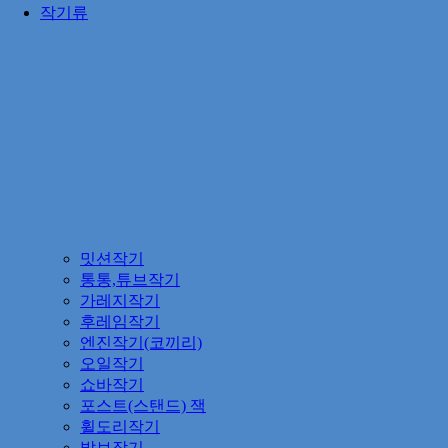
작기류
밋션작기
통통,튜브작기
가레지작기
후레임작기
엔진작기(코끼리)
오일작기
쇼바작기
포스트(스탠드) 잭
휠도리작기
발브작기