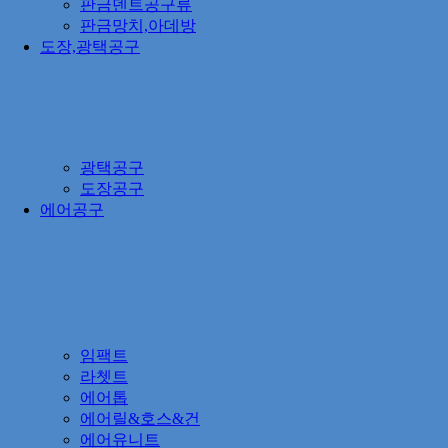
판금덴트공구류
판금망치,아데방
도장,광택공구
광택공구
도장공구
에어공구
임팩트
라쳇트
에어톱
에어릴&호스&건
에어유니트