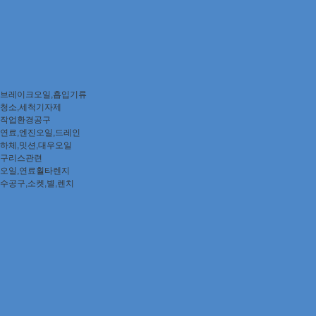
브레이크오일,흡입기류
청소,세척기자제
작업환경공구
연료,엔진오일,드레인
하체,밋션,대우오일
구리스관련
오일,연료훨타렌지
수공구,소켓,별,렌치