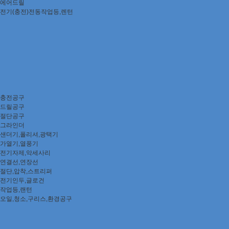
에어드릴
전기(충전)전동작업등,렌턴
충전공구
드릴공구
절단공구
그라인더
샌더기,폴리셔,광택기
가열기,열풍기
전기자제,악세사리
연결선,연장선
절단,압착,스트리퍼
전기인두,글로건
작업등,랜턴
오일,청소,구리스,환경공구