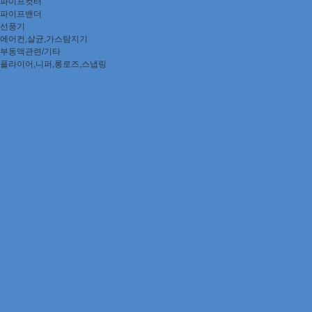
파이프컷터
파이프밴더
선풍기
에어컨,살균,가스탐지기
부동액관련/기타
플라이어,니퍼,롱로즈,스냅링