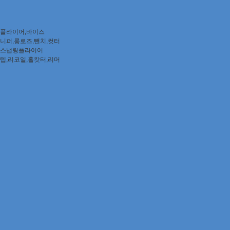
플라이어,바이스
니퍼,롱로즈,뺀치,컷터
스냅링플라이어
텝,리코일,홀캇터,리머