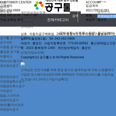
사항
CUSTOMER CENTER
ACCOUNT
로그인
고객센터
입금계좌
답하기
회원가입
043-262-0989
3021709141381
묻는질문
장바구니
개인정보처리정책
평일 AM 10:00 ~ PM 17:00
농협
후기
주문배송조회
서비스이용약관
주말,공휴일 휴무
전체카테고리
예금주 : 홍은민
안내
회사소개
고객센터
공지사항
자주묻는질문
묻고답하기
상호 : 자동차공구백화점 28328 충청북도청주시청원구율봉로167번
공구툴,공구다이,셋트
길65-8(율량동1층) Tel. 043-262-0989
공구셋트
대표자 : 홍은민 사업자등록번호 : 773-65-00581 통신판매업신고번
이동형 공구다이
호 : 2022-충북청주-1365 개인정보책임자 : 홍은민
출장용 공구함
[사업자정보조회]
부품박스
Copyright (c) 공구툴스.kr All Rights Reserved.
액세서리.행거외
엔진정비공구
고객님은 안전거래를 위해 현금 등으로 결제하실 때 저희 쇼핑몰에서
가입한 토스페이먼츠(02-006-00059)의 구매안전서비스를 이용하실
엔진정비공구
수 있습니다. [서비스가입사실확인]
커먼레일특수공구
대형엔진특수공구
기타공구
밀칼,스크리퍼
연료라인공구
엔진(홀더)서포트
하체정비공구