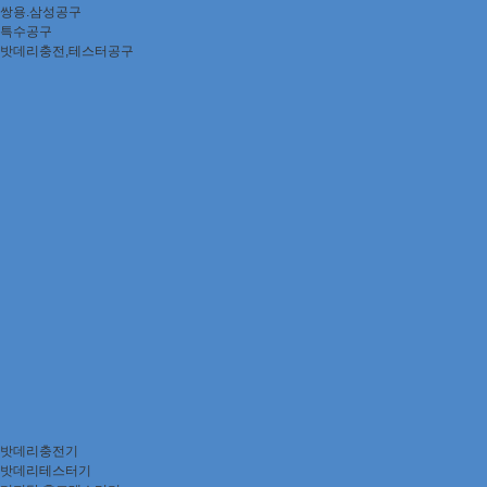
쌍용.삼성공구
특수공구
밧데리충전,테스터공구
밧데리충전기
밧데리테스터기