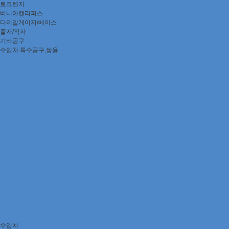
토크렌지
버니아캘리퍼스
다이알게이지/베이스
줄자/직자
기타공구
수입차.특수공구,쌍용
수입차