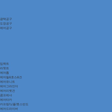
광택공구
도장공구
에어공구
임팩트
라쳇트
에어톱
에어릴&호스&건
에어유니트
에어그라인더
에어리벳건
콤프레샤
에어타카
카프링/닛플/호스반도
에어드라이버