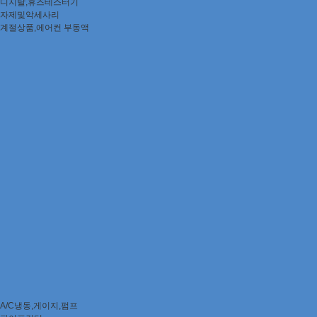
디지탈,휴즈테스터기
자제및악세사리
계절상품,에어컨 부동액
A/C냉동,게이지,펌프