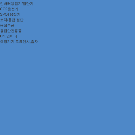
인버터용접기/절단기
CO2용접기
SPOT용접기
토치/용접,절단
용접부품
용접안전용품
D/C인버터
측정기기,토크렌치,줄자