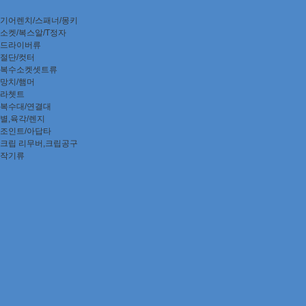
기어렌치/스패너/몽키
소켓/복스알/T정자
드라이버류
절단/컷터
복수소켓셋트류
망치/햄머
라쳇트
복수대/연결대
별,육각/렌지
조인트/아답타
크립 리무버,크립공구
작기류