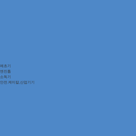
예초기
엔진톱
소독기
안전.케미칼,산업기기