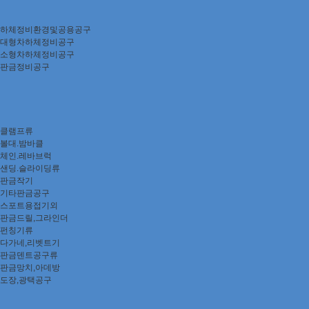
하체정비환경및공용공구
대형차하체정비공구
소형차하체정비공구
판금정비공구
클램프류
볼대.밤바클
체인.레바브럭
샌딩.슬라이딩류
판금작기
기타판금공구
스포트용접기외
판금드릴,그라인더
펀칭기류
다가네,리벳트기
판금덴트공구류
판금망치,아데방
도장,광택공구