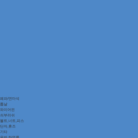
폐파/연마석
톱날
와이어핀
쇠부러쉬
볼트,너트,피스
단자,휴즈
기타
운반,하역류