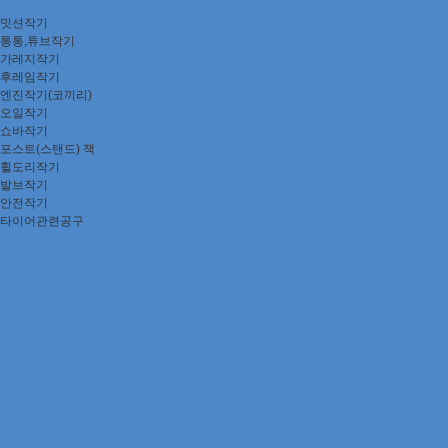
밋션작기
통통,튜브작기
가레지작기
후레임작기
엔진작기(코끼리)
오일작기
쇼바작기
포스트(스탠드) 잭
휠도리작기
발브작기
안전작기
타이어관련공구