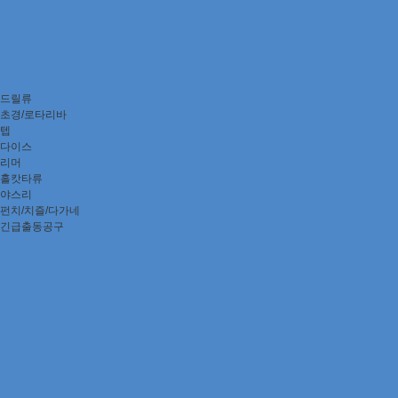
드릴류
초경/로타리바
텝
다이스
리머
홀캇타류
야스리
펀치/치즐/다가네
긴급출동공구