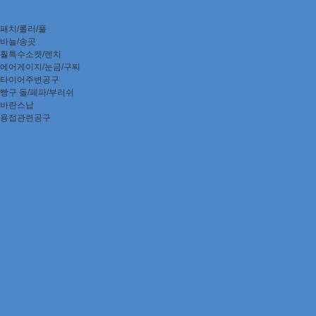
패치/롤러/풀
바늘/송곳
훨특수소켓/렌치
에어게이지/눈금/구찌
타이어주변공구
빵구 돌/페파/부러쉬
바란스납
용접관련공구