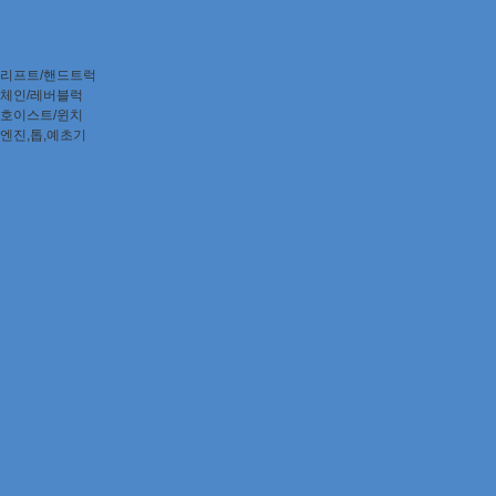
리프트/핸드트럭
체인/레버블럭
호이스트/윈치
엔진,톱,예초기