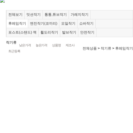
전체보기
밋션작기
통통,튜브작기
가레지작기
후레임작기
엔진작기(코끼리)
오일작기
쇼바작기
포스트(스탠드) 잭
휠도리작기
발브작기
안전작기
작기류
낮은가격
높은가격
상품명
제조사
전체상품
>
작기류
>
후레임작기
최근등록