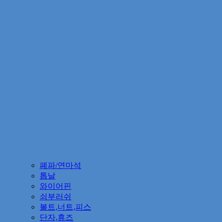
폐파/연마석
톱날
와이어핀
쇠부러쉬
볼트,너트,피스
단자,휴즈