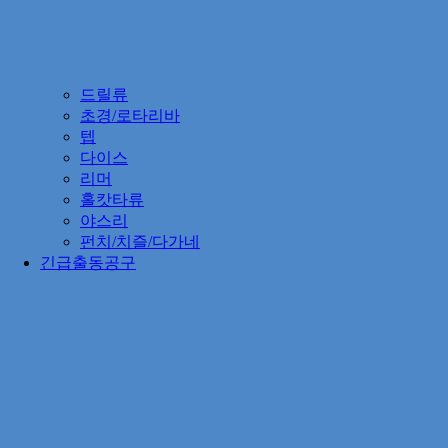
드릴류
초경/로타리바
텝
다이스
리머
홀캇타류
야스리
펀치/치즐/다가네
긴급출동공구