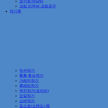
조인트/아답타
크립 리무버,크립공구
작기류
밋션작기
통통,튜브작기
가레지작기
후레임작기
엔진작기(코끼리)
오일작기
쇼바작기
포스트(스탠드) 잭