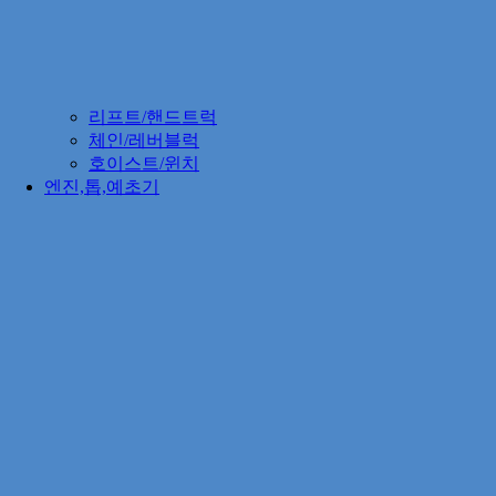
리프트/핸드트럭
체인/레버블럭
호이스트/윈치
엔진,톱,예초기