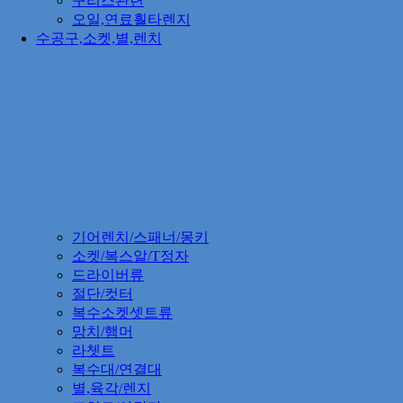
구리스관련
오일,연료훨타렌지
수공구,소켓,별,렌치
기어렌치/스패너/몽키
소켓/복스알/T정자
드라이버류
절단/컷터
복수소켓셋트류
망치/햄머
라쳇트
복수대/연결대
별,육각/렌지