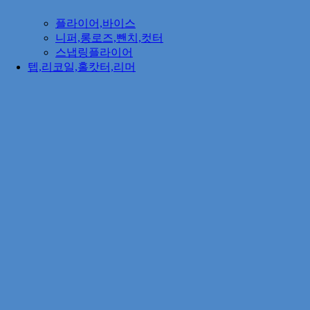
플라이어,바이스
니퍼,롱로즈,뺀치,컷터
스냅링플라이어
텝,리코일,홀캇터,리머