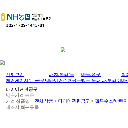
전체보기
패치/롤러/풀
바늘/송곳
훨
에어게이지/눈금/구찌
타이어주변공구
빵구 돌/페파/부러쉬
바
타이어관련공구
낮은가격
높은
전체상품
>
타이어관련공구
>
훨특수소켓/렌치
가격
상품명
제조사
최근등록