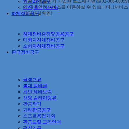
저희 쇼핑몰에서 가입한 토스페이먼츠(02-006-00059)
연료라인공구
의 구매안전서비스를 이용하실 수 있습니다. [서비스
엔진(홀더)서포트
가입사실확인]
하체정비공구
하체정비환경및공용공구
대형차하체정비공구
소형차하체정비공구
판금정비공구
클램프류
볼대.밤바클
체인.레바브럭
샌딩.슬라이딩류
판금작기
기타판금공구
스포트용접기외
판금드릴,그라인더
펀칭기류