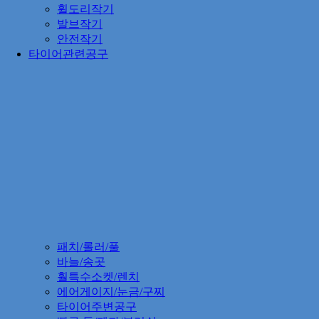
휠도리작기
발브작기
안전작기
타이어관련공구
패치/롤러/풀
바늘/송곳
훨특수소켓/렌치
에어게이지/눈금/구찌
타이어주변공구