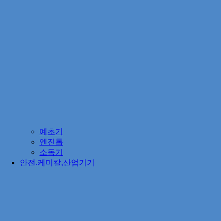
예초기
엔진톱
소독기
안전.케미칼,산업기기