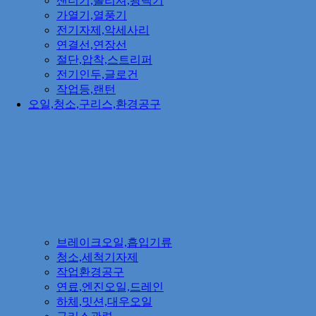
샌더기,폴리셔,광택기
가열기,열풍기
전기자제,악세사리
연결선,연장선
절단,압착,스트리퍼
전기인두,글로건
작업등,랜턴
오일,청소,구리스,환경공구
브레이크오일,흡입기류
청소,세척기자제
작업환경공구
연료,엔진오일,드레인
하체,밋션,대우오일