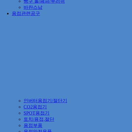
빵구 돌/페파/부러쉬
바란스납
용접관련공구
인버터용접기/절단기
CO2용접기
SPOT용접기
토치/용접,절단
용접부품
용접안전용품