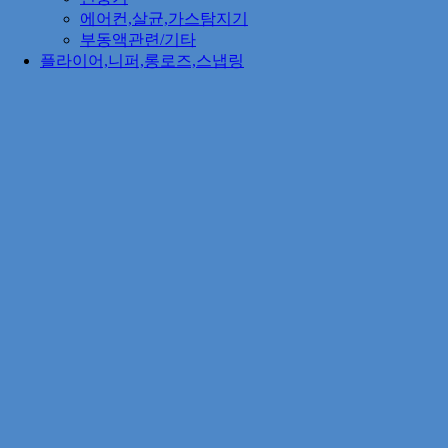
에어컨,살균,가스탐지기
부동액관련/기타
플라이어,니퍼,롱로즈,스냅링