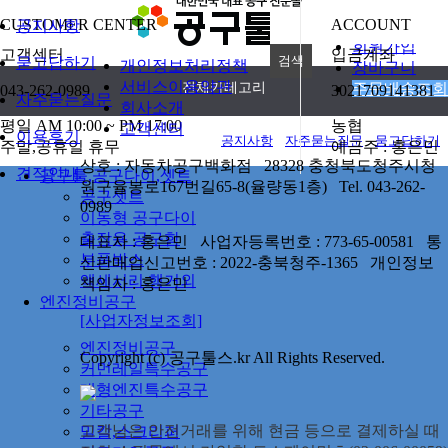
CUSTOMER CENTER
ACCOUNT
공지사항
로그인
회원가입
고객센터
입금계좌
묻고답하기
개인정보처리정책
장바구니
서비스이용약관
전체카테고리
주문배송조회
043-262-0989
3021709141381
자주묻는질문
회사소개
평일 AM 10:00 ~ PM 17:00
농협
고객센터
이용후기
공지사항
자주묻는질문
묻고답하기
주말,공휴일 휴무
예금주 : 홍은민
상호 : 자동차공구백화점 28328 충청북도청주시청
견적안내
공구툴,공구다이,셋트
원구율봉로167번길65-8(율량동1층) Tel. 043-262-
공구셋트
0989
이동형 공구다이
출장용 공구함
대표자 : 홍은민 사업자등록번호 : 773-65-00581 통
부품박스
신판매업신고번호 : 2022-충북청주-1365 개인정보
액세서리.행거외
책임자 : 홍은민
엔진정비공구
[사업자정보조회]
엔진정비공구
Copyright (c) 공구툴스.kr All Rights Reserved.
커먼레일특수공구
대형엔진특수공구
기타공구
고객님은 안전거래를 위해 현금 등으로 결제하실 때
밀칼,스크리퍼