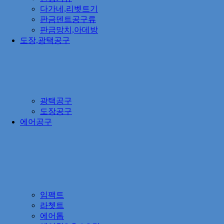
다가네,리벳트기
판금덴트공구류
판금망치,아데방
도장,광택공구
광택공구
도장공구
에어공구
임팩트
라쳇트
에어톱