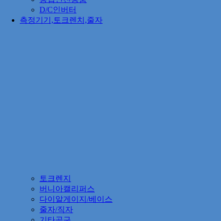
D/C인버터
측정기기,토크렌치,줄자
토크렌지
버니아캘리퍼스
다이알게이지/베이스
줄자/직자
기타공구