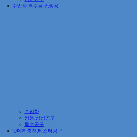
수입차.특수공구,쌍용
수입차
쌍용.삼성공구
특수공구
밧데리충전,테스터공구