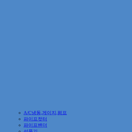
A/C냉동,게이지,펌프
파이프컷터
파이프밴더
선풍기