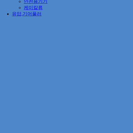
안전용기기
케미칼류
유압,기어풀러