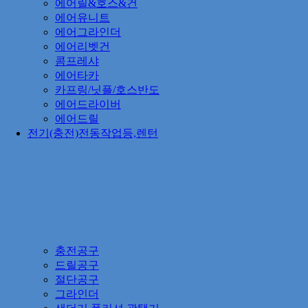
에어릴&호스&건
에어유니트
에어그라인더
에어리벳건
콤프레샤
에어타카
카프링/닛플/호스반도
에어드라이버
에어드릴
전기(충전)전동작업등,렌턴
충전공구
드릴공구
절단공구
그라인더