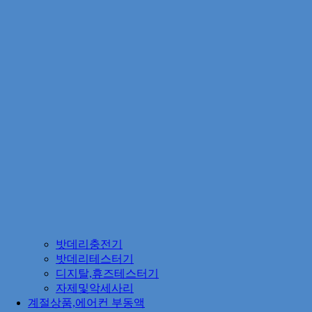
밧데리충전기
밧데리테스터기
디지탈,휴즈테스터기
자제및악세사리
계절상품,에어컨 부동액