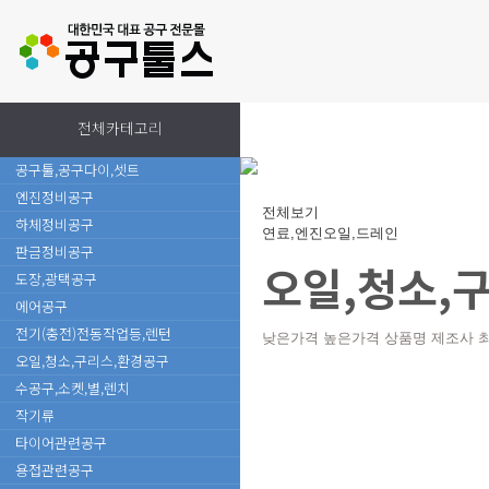
전체카테고리
공구툴,공구다이,셋트
엔진정비공구
전체보기
하체정비공구
연료,엔진오일,드레인
판금정비공구
오일,청소,
도장,광택공구
에어공구
전기(충전)전동작업등,렌턴
낮은가격
높은가격
상품명
제조사
오일,청소,구리스,환경공구
수공구,소켓,별,렌치
작기류
타이어관련공구
용접관련공구