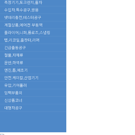
측정기기,토크렌치,줄자
수입차.특수공구,쌍용
밧데리충전,테스터공구
계절상품,에어컨 부동액
플라이어,니퍼,롱로즈,스냅링
텝,리코일,홀캇터,리머
긴급출동공구
철물,자재류
운반,하역류
엔진,톱,예초기
안전.케미칼,산업기기
유압,기어풀러
임팩부품외
신상품코너
대형차공구