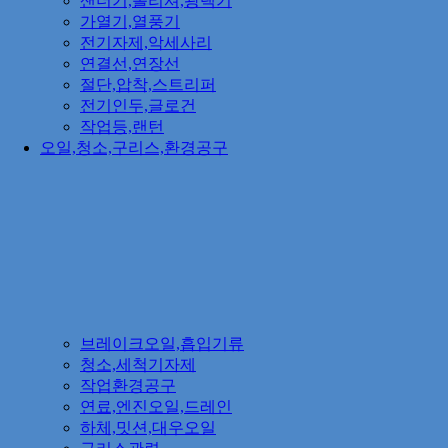
샌더기,폴리셔,광택기
가열기,열풍기
전기자제,악세사리
연결선,연장선
절단,압착,스트리퍼
전기인두,글로건
작업등,랜턴
오일,청소,구리스,환경공구
브레이크오일,흡입기류
청소,세척기자제
작업환경공구
연료,엔진오일,드레인
하체,밋션,대우오일