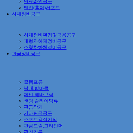
연료라인공구
엔진(홀더)서포트
하체정비공구
하체정비환경및공용공구
대형차하체정비공구
소형차하체정비공구
판금정비공구
클램프류
볼대.밤바클
체인.레바브럭
샌딩.슬라이딩류
판금작기
기타판금공구
스포트용접기외
판금드릴,그라인더
펀칭기류