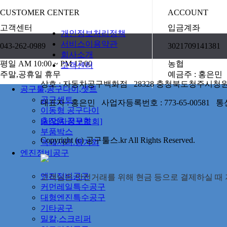
CUSTOMER CENTER
ACCOUNT
고객센터
입금계좌
개인정보처리정책
서비스이용약관
043-262-0989
3021709141381
회사소개
평일 AM 10:00 ~ PM 17:00
농협
고객센터
주말,공휴일 휴무
예금주 : 홍은민
상호 : 자동차공구백화점 28328 충청북도청주시청원구율봉로
공구툴,공구다이,셋트
공구셋트
대표자 : 홍은민 사업자등록번호 : 773-65-00581
이동형 공구다이
출장용 공구함
[사업자정보조회]
부품박스
Copyright (c) 공구툴스.kr All Rights Reserved.
액세서리.행거외
엔진정비공구
엔진정비공구
고객님은 안전거래를 위해 현금 등으로 결제하실 때 저
커먼레일특수공구
대형엔진특수공구
기타공구
밀칼,스크리퍼