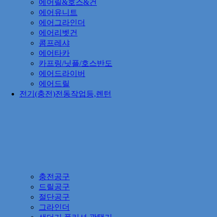
에어릴&호스&건
에어유니트
에어그라인더
에어리벳건
콤프레샤
에어타카
카프링/닛플/호스반도
에어드라이버
에어드릴
전기(충전)전동작업등,렌턴
충전공구
드릴공구
절단공구
그라인더