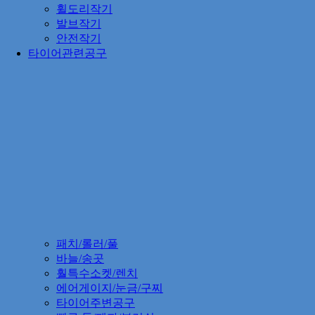
휠도리작기
발브작기
안전작기
타이어관련공구
패치/롤러/풀
바늘/송곳
훨특수소켓/렌치
에어게이지/눈금/구찌
타이어주변공구