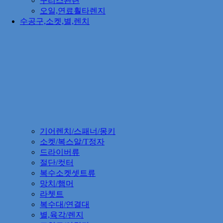
구리스관련
오일,연료훨타렌지
수공구,소켓,별,렌치
기어렌치/스패너/몽키
소켓/복스알/T정자
드라이버류
절단/컷터
복수소켓셋트류
망치/햄머
라쳇트
복수대/연결대
별,육각/렌지