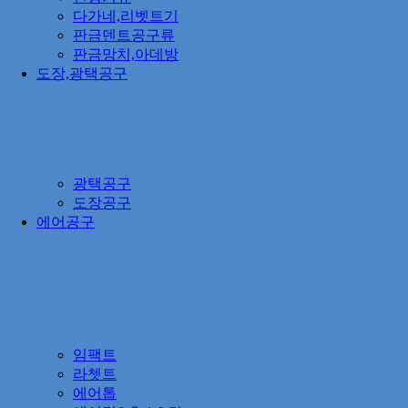
다가네,리벳트기
판금덴트공구류
판금망치,아데방
도장,광택공구
광택공구
도장공구
에어공구
임팩트
라쳇트
에어톱