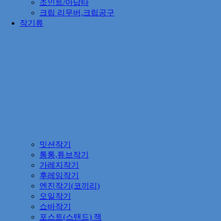
조인트/아답타
크립 리무버,크립공구
작기류
밋션작기
통통,튜브작기
가레지작기
후레임작기
엔진작기(코끼리)
오일작기
쇼바작기
포스트(스탠드) 잭