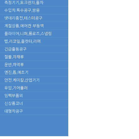
측정기기,토크렌치,줄자
수입차.특수공구,쌍용
밧데리충전,테스터공구
계절상품,에어컨 부동액
플라이어,니퍼,롱로즈,스냅링
텝,리코일,홀캇터,리머
긴급출동공구
철물,자재류
운반,하역류
엔진,톱,예초기
안전.케미칼,산업기기
유압,기어풀러
임팩부품외
신상품코너
대형차공구