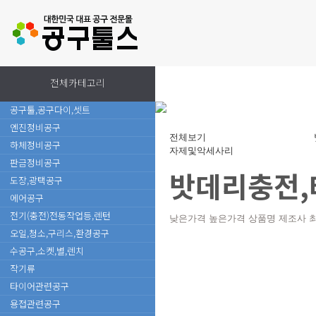
전체카테고리
공구툴,공구다이,셋트
엔진정비공구
전체보기
하체정비공구
자제및악세사리
판금정비공구
밧데리충전
도장,광택공구
에어공구
전기(충전)전동작업등,렌턴
낮은가격
높은가격
상품명
제조사
오일,청소,구리스,환경공구
수공구,소켓,별,렌치
작기류
타이어관련공구
용접관련공구