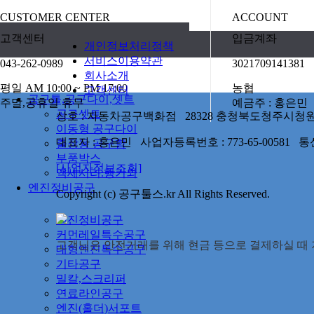
CUSTOMER CENTER
ACCOUNT
고객센터
입금계좌
개인정보처리정책
서비스이용약관
043-262-0989
3021709141381
회사소개
평일 AM 10:00 ~ PM 17:00
농협
고객센터
공구툴,공구다이,셋트
주말,공휴일 휴무
예금주 : 홍은민
공구셋트
상호 : 자동차공구백화점 28328 충청북도청주시청원구율봉로
이동형 공구다이
대표자 : 홍은민 사업자등록번호 : 773-65-00581
출장용 공구함
부품박스
[사업자정보조회]
액세서리.행거외
엔진정비공구
Copyright (c) 공구툴스.kr All Rights Reserved.
엔진정비공구
커먼레일특수공구
고객님은 안전거래를 위해 현금 등으로 결제하실 때 저
대형엔진특수공구
기타공구
밀칼,스크리퍼
연료라인공구
엔진(홀더)서포트