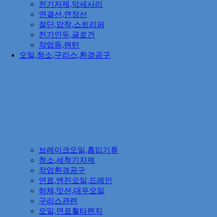
전기자제,악세사리
연결선,연장선
절단,압착,스트리퍼
전기인두,글로건
작업등,랜턴
오일,청소,구리스,환경공구
브레이크오일,흡입기류
청소,세척기자제
작업환경공구
연료,엔진오일,드레인
하체,밋션,대우오일
구리스관련
오일,연료훨타렌지