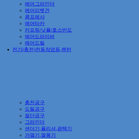
에어그라인더
에어리벳건
콤프레샤
에어타카
카프링/닛플/호스반도
에어드라이버
에어드릴
전기(충전)전동작업등,렌턴
충전공구
드릴공구
절단공구
그라인더
샌더기,폴리셔,광택기
가열기,열풍기