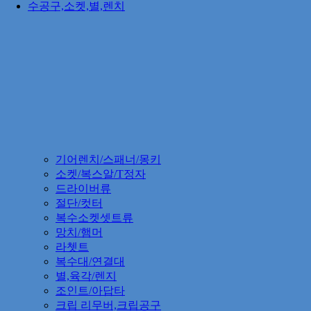
수공구,소켓,별,렌치
기어렌치/스패너/몽키
소켓/복스알/T정자
드라이버류
절단/컷터
복수소켓셋트류
망치/햄머
라쳇트
복수대/연결대
별,육각/렌지
조인트/아답타
크립 리무버,크립공구