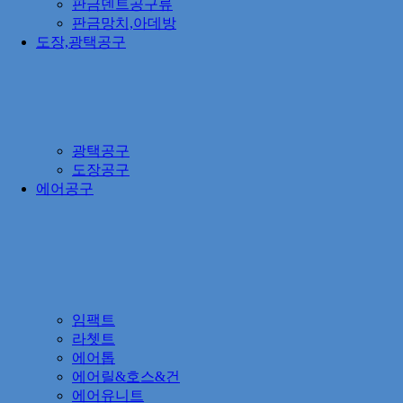
판금덴트공구류
판금망치,아데방
도장,광택공구
광택공구
도장공구
에어공구
임팩트
라쳇트
에어톱
에어릴&호스&건
에어유니트