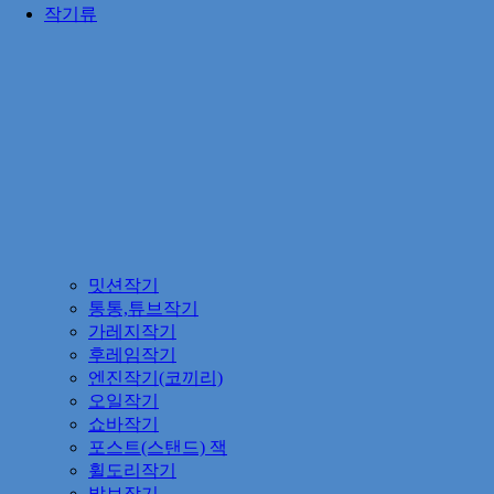
작기류
밋션작기
통통,튜브작기
가레지작기
후레임작기
엔진작기(코끼리)
오일작기
쇼바작기
포스트(스탠드) 잭
휠도리작기
발브작기