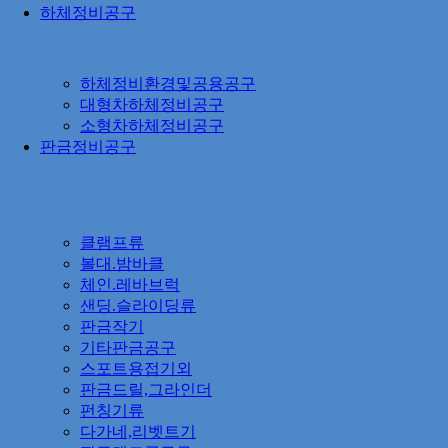
하체정비공구
하체정비환경및공용공구
대형차하체정비공구
소형차하체정비공구
판금정비공구
클램프류
볼대.밤바클
체인.레바브럭
샌딩.슬라이딩류
판금작기
기타판금공구
스포트용접기외
판금드릴,그라인더
펀칭기류
다가네,리벳트기