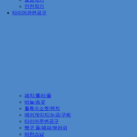
안전작기
타이어관련공구
패치/롤러/풀
바늘/송곳
훨특수소켓/렌치
에어게이지/눈금/구찌
타이어주변공구
빵구 돌/페파/부러쉬
바란스납