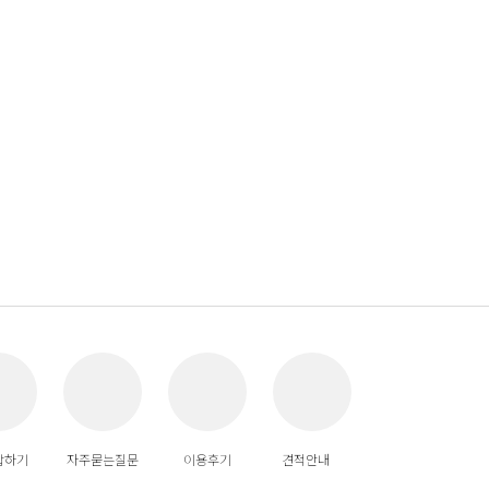
답하기
자주묻는질문
이용후기
견적안내