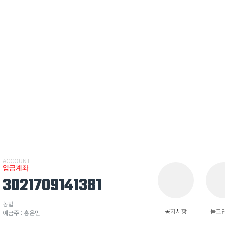
ACCOUNT
입금계좌
3021709141381
농협
공지사항
묻고
예금주 : 홍은민