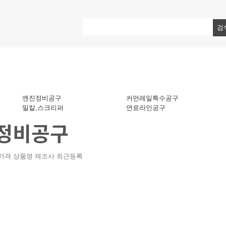
엔진정비공구
커먼레일특수공구
밀칼,스크리퍼
연료라인공구
정비공구
가격
상품명
제조사
최근등록