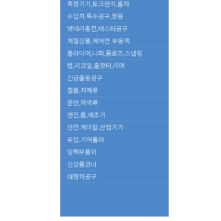
측정기기,토크렌치,줄자
수입차.특수공구,쌍용
밧데리충전,테스터공구
계절상품,에어컨 부동액
플라이어,니퍼,롱로즈,스냅링
텝,리코일,홀캇터,리머
긴급출동공구
철물,자재류
운반,하역류
엔진,톱,예초기
안전.케미칼,산업기기
유압,기어풀러
임팩부품외
신상품코너
대형차공구