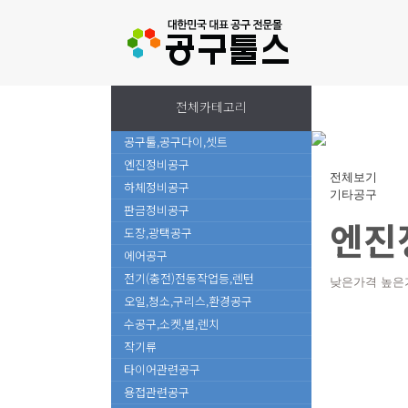
전체카테고리
공구툴,공구다이,셋트
엔진정비공구
전체보기
하체정비공구
기타공구
판금정비공구
엔진
도장,광택공구
에어공구
전기(충전)전동작업등,렌턴
낮은가격
높은
오일,청소,구리스,환경공구
수공구,소켓,별,렌치
작기류
타이어관련공구
용접관련공구