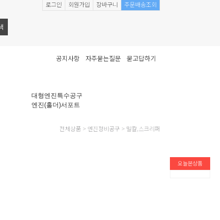
로그인
회원가입
장바구니
주문배송조회
공지사항
자주묻는질문
묻고답하기
대형엔진특수공구
엔진(홀더)서포트
전체상품
>
엔진정비공구
>
밀칼,스크리퍼
오늘본상품